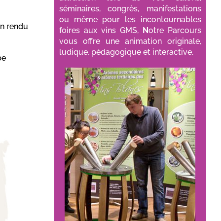
séminaires, congrès, manifestations
ou même pour les incontournables
un rendu
foires aux vins GMS,
N
otre Parcours
vous offre une animation originale,
ludique, pédagogique et interactive.
be