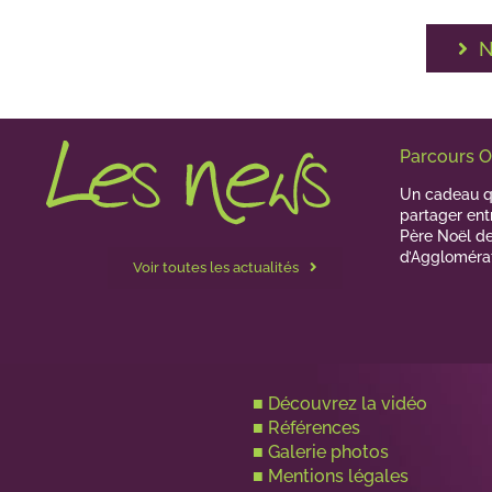
N
Parcours O
Un cadeau qu
partager ent
Père Noël d
d’Aggloméra
Voir toutes les actualités
■
Découvrez la vidéo
■
Références
■
Galerie photos
■
Mentions légales