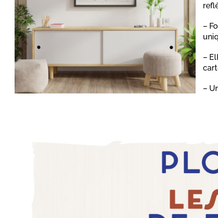
refl
– Fo
uni
– El
cart
– Un