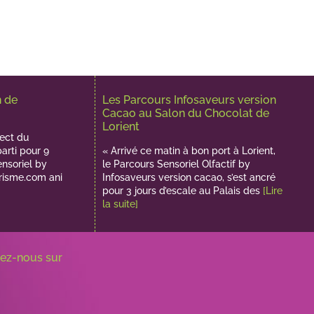
n de
Les Parcours Infosaveurs version
Cacao au Salon du Chocolat de
Lorient
ect du
parti pour 9
« Arrivé ce matin à bon port à Lorient,
ensoriel by
le Parcours Sensoriel Olfactif by
risme.com animent
Infosaveurs version cacao, s’est ancré
pour 3 jours d’escale au Palais des
[Lire
la suite]
nez-nous sur