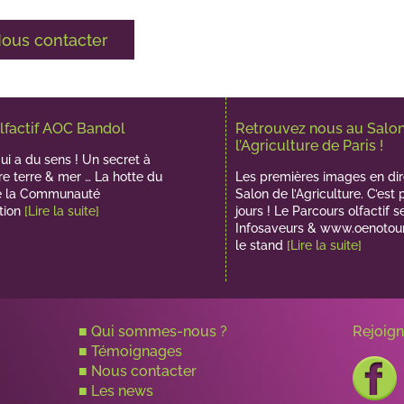
ous contacter
lfactif AOC Bandol
Retrouvez nous au Salo
l’Agriculture de Paris !
i a du sens ! Un secret à
re terre & mer … La hotte du
Les premières images en dir
e la Communauté
Salon de l’Agriculture. C’est 
tion
[Lire la suite]
jours ! Le Parcours olfactif s
Infosaveurs & www.oenotou
le stand
[Lire la suite]
■
Qui sommes-nous ?
Rejoig
■
Témoignages
■
Nous contacter
■
Les news