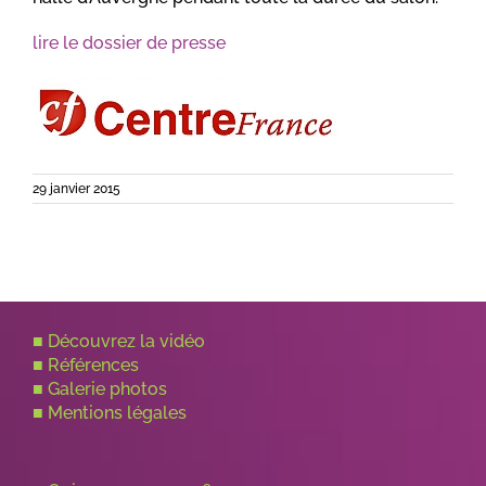
lire le dossier de presse
29 janvier 2015
■
Découvrez la vidéo
■
Références
■
Galerie photos
■
Mentions légales