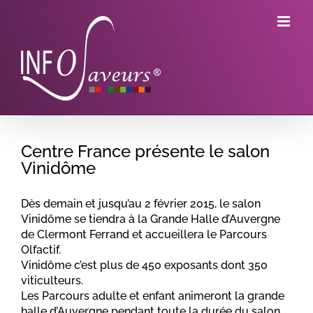
Skip
to
content
Centre France présente le salon
Vinidôme
Dès demain et jusqu’au 2 février 2015, le salon
Vinidôme se tiendra à la Grande Halle d’Auvergne
de Clermont Ferrand et accueillera le Parcours
Olfactif.
Vinidôme c’est plus de 450 exposants dont 350
viticulteurs.
Les Parcours adulte et enfant animeront la grande
halle d’Auvergne pendant toute la durée du salon.