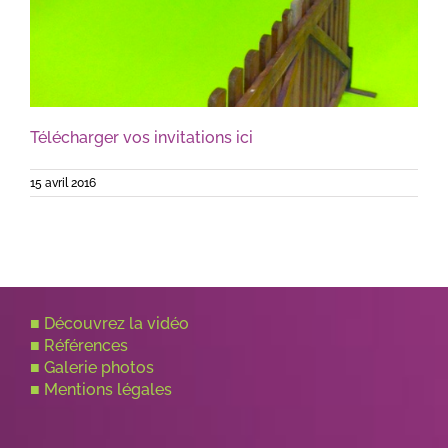
Télécharger vos invitations ici
15 avril 2016
■
Découvrez la vidéo
■
Références
■
Galerie photos
■
Mentions légales