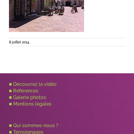
8 juillet 2014
■
Découvrez la vidéo
■
Références
■
Galerie photos
■
Mentions légales
■
Qui sommes-nous ?
■
Témoignages