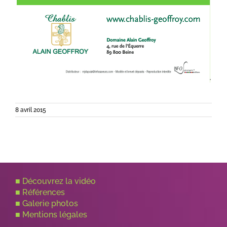
8 avril 2015
■
Découvrez la vidéo
■
Références
■
Galerie photos
■
Mentions légales